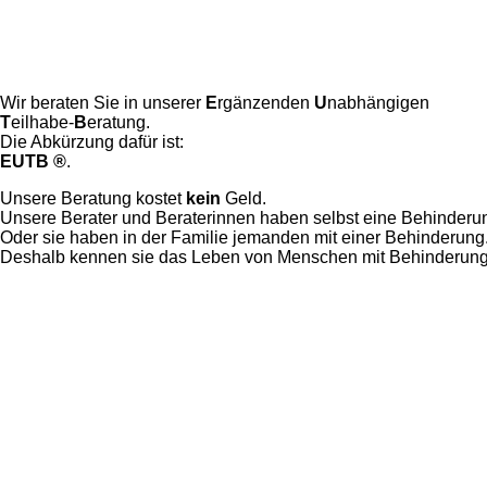
Wir beraten Sie in unserer
E
rgänzenden
U
nabhängigen
T
eilhabe-
B
eratung.
Die Abkürzung dafür ist:
EUTB ®
.
Unsere Beratung kostet
kein
Geld.
Unsere Berater und Beraterinnen haben selbst eine Behinderu
Oder sie haben in der Familie jemanden mit einer Behinderung
Deshalb kennen sie das Leben von Menschen mit Behinderung