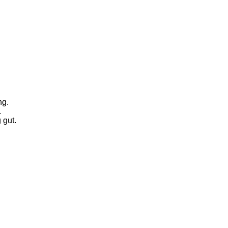
ng.
.
 gut.